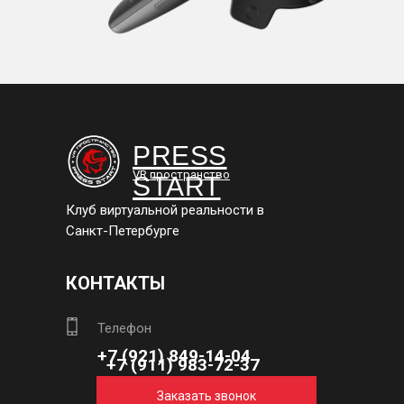
PRESS
VR пространство
START
Клуб виртуальной реальности в
Санкт-Петербурге
КОНТАКТЫ
Телефон
+7 (921) 849-14-04
+7 (911) 983-72-37
Заказать звонок